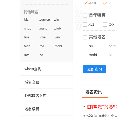
.com
.cn
其他域名
首年特惠
.biz
.com.cn
.vip
.xyz
.top
.shop
.wang
.club
其他域名
.live
.love
.win
.biz
.com.
.tech
.me
.mobi
.mobi
.cc
.info
.cc
whosi查询
立即查询
域名交易
域名资讯
外部域名入库
在阿里云买的域名
域名续费
域名注册后的3个