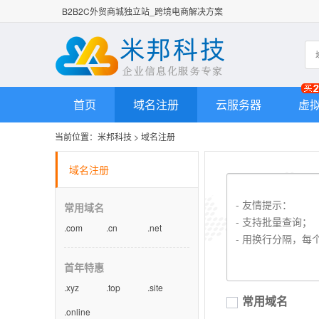
B2B2C外贸商城独立站_跨境电商解决方案
首页
域名注册
云服务器
虚
当前位置：
米邦科技
>
域名注册
域名注册
常用域名
.com
.cn
.net
首年特惠
.xyz
.top
.site
常用域名
.online