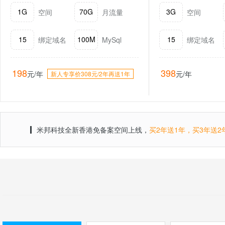
1G
70G
3G
空间
月流量
空间
15
100M
15
绑定域名
MySql
绑定域名
198
398
元/年
元/年
新人专享价308元/2年再送1年
米邦科技全新香港免备案空间上线，
买2年送1年，买3年送2